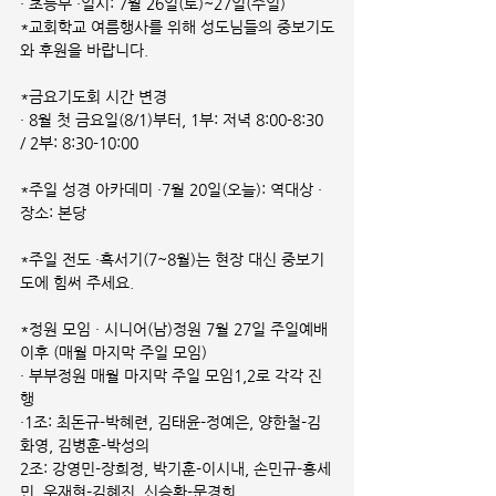
· 초등부 ·일시: 7월 26일(토)~27일(주일)
*교회학교 여름행사를 위해 성도님들의 중보기도
와 후원을 바랍니다.
*금요기도회 시간 변경
· 8월 첫 금요일(8/1)부터, 1부: 저녁 8:00-8:30 
/ 2부: 8:30-10:00
*주일 성경 아카데미 ·7월 20일(오늘): 역대상 ·
장소: 본당
*주일 전도 ·혹서기(7~8월)는 현장 대신 중보기
도에 힘써 주세요.
*정원 모임 · 시니어(남)정원 7월 27일 주일예배 
이후 (매월 마지막 주일 모임)
· 부부정원 매월 마지막 주일 모임1,2로 각각 진
행
·1조: 최돈규-박혜련, 김태윤-정예은, 양한철-김
화영, 김병훈-박성의
2조: 강영민-장희정, 박기훈-이시내, 손민규-홍세
민, 우재현-김혜진, 신승환-문경희