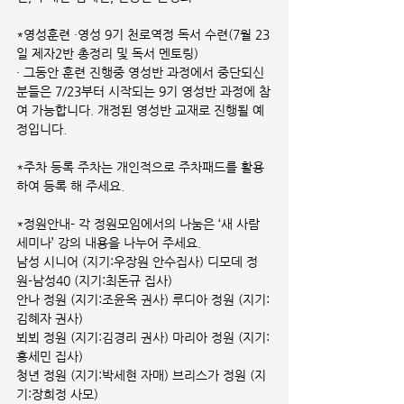
*영성훈련 ·영성 9기 천로역정 독서 수련(7월 23
일 제자2반 총정리 및 독서 멘토링)
· 그동안 훈련 진행중 영성반 과정에서 중단되신 
분들은 7/23부터 시작되는 9기 영성반 과정에 참
여 가능합니다. 개정된 영성반 교재로 진행될 예
정입니다.
*주차 등록 주차는 개인적으로 주차패드를 활용
하여 등록 해 주세요.
*정원안내- 각 정원모임에서의 나눔은 ‘새 사람 
세미나’ 강의 내용을 나누어 주세요.
남성 시니어 (지기:우장원 안수집사) 디모데 정
원-남성40 (지기:최돈규 집사)
안나 정원 (지기:조윤옥 권사) 루디아 정원 (지기:
김혜자 권사)
뵈뵈 정원 (지기:김경리 권사) 마리아 정원 (지기:
홍세민 집사)
청년 정원 (지기:박세현 자매) 브리스가 정원 (지
기:장희정 사모)