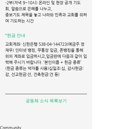
-2부(저녁 9~10시) 온라인 및 현장 공개 기도
회, 말씀으로 은혜를 나누고,
중보기도 제목을 놓고 나라와 민족과 교회를 위하
여 기도하는 시간
*헌금 안내 
교회계좌: 신한은행 538-04-144723(예금주 정
재우) 인터넷 뱅킹, 무통장 입금, 폰뱅킹을 통해 
위의 계좌로 입금하시고,입금란에 다음과 같이 입
력해 주시기 바랍니다. ‘본인이름 + 헌금 종류’ 
(헌금 종류는 약자를 사용)십일조:십, 감사헌금:
감, 선교헌금:선, 건축헌금:건 등)
공동체 소식 목록보기
Community