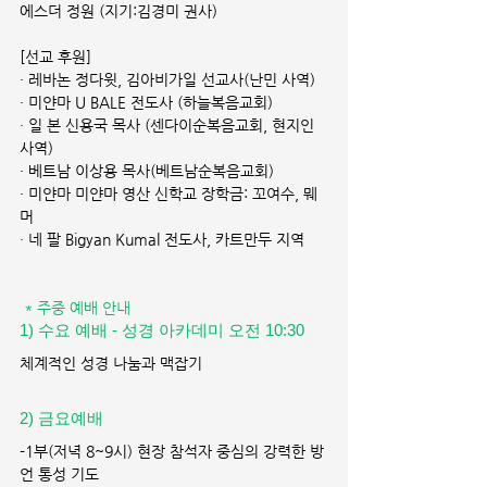
에스더 정원 (지기:김경미 권사)
[선교 후원]
· 레바논 정다윗, 김아비가일 선교사(난민 사역)
· 미얀마 U BALE 전도사 (하늘복음교회)
· 일 본 신용국 목사 (센다이순복음교회, 현지인 
사역)
· 베트남 이상용 목사(베트남순복음교회)
· 미얀마 미얀마 영산 신학교 장학금: 꼬여수, 뭬
머
· 네 팔 Bigyan Kumal 전도사, 카트만두 지역
* 주중 예배 안내
1) 수요 예배 - 성경 아카데미 오전 10:30 
체계적인 성경 나눔과 맥잡기
2) 금요예배 
-1부(저녁 8~9시) 현장 참석자 중심의 강력한 방
언 통성 기도