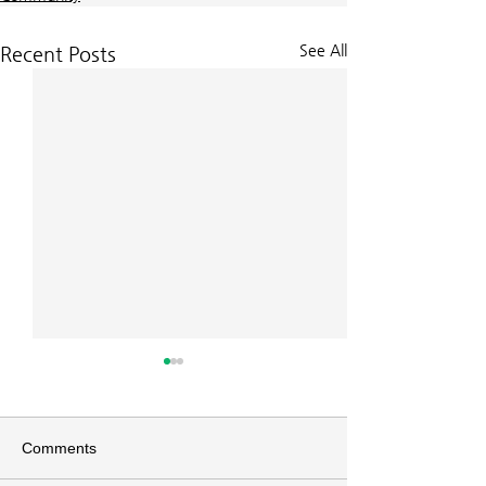
See All
Recent Posts
교회소식 26-08-02 성찬주
교회소식 26-07
일
배
이번주 암송구절 *엡 5:2 그리
*이번주 암송구절 고전
Comments
스도께서 너희를 사랑하신 것 같
20 너희 몸은 너희