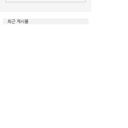
내면
최근 게시물
교회소식 26-08-09 주일예배
관계를 유지해야 합니다
매일 묵상ㅣ시편 38:20-22
매일 묵상ㅣ시편 37:22
매일 묵상ㅣ시편 36:2
매일 묵상 ㅣ시편 35:7