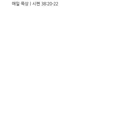
매일 묵상ㅣ시편 38:20-22
매일 묵상ㅣ시편 37:22
매일 묵상ㅣ시편 36:2
매일 묵상 ㅣ시편 35:7
매일 묵상 ㅣ시편 34:8
교회소식 26-08-02 성찬주일
오직 예수
매일 묵상ㅣ시편 33:18-19