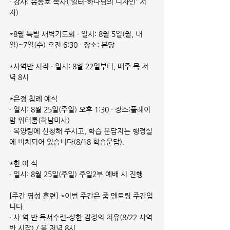
· 강사: 송동호 목사('일터-하나님의 디자인' 저
자)
*8월 특별 새벽기도회 · 일시: 8월 5일(월, 내
일)~7일(수) 오전 6:30 · 장소: 본당
*사역반 시작 · 일시: 8월 22일부터, 매주 목 저
녁 8시
*은정 침례 예식
· 일시: 8월 25일(주일) 오후 1:30 · 장소:플레이
맘 워터룸(하남미사)
· 목양팀에 신청해 주시고, 학습 문답지는 행정실
에 비치되어 있습니다(8/18 학습문답).
*헌 아 식
· 일시: 8월 25일(주일) 주일2부 예배 시 진행
[주간 영성 훈련] *이번 주간은 줌 멘토링 주간입
니다.
· 사 역 반 독서수련-상한 감정의 치유(8/22 사역
반 시작) / 목 저녁 8시