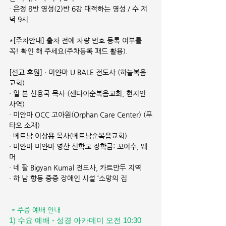
· 은정 8반 영성(2)반 6강 대적하는 영성 / 수 저
녁 9시
*[주차안내] 출차 전에 차량 번호 등록 여부를 
꼭! 확인 해 주세요(주차등록 패드 활용).
[선교 후원] · 미얀마 U BALE 전도사 (하늘복음
교회)
· 일 본 신용국 목사 (센다이순복음교회, 현지인 
사역)
· 미얀마 OCC 고아원(Orphan Care Center) (푸
타오 소재)
· 베트남 이상용 목사(베트남순복음교회)
· 미얀마 미얀마 영산 신학교 장학금: 꼬여수, 뭬
머
· 네 팔 Bigyan Kumal 전도사, 카트만두 지역
· 하 남 향동 중증 장애인 시설 ‘소망의 집
* 주중 예배 안내
1) 수요 예배 - 성경 아카데미 오전 10:30 