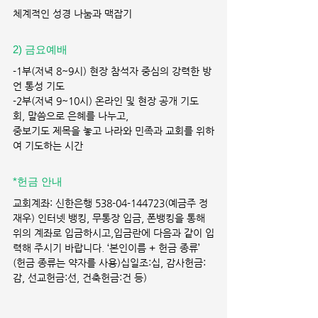
체계적인 성경 나눔과 맥잡기
2) 금요예배 
-1부(저녁 8~9시) 현장 참석자 중심의 강력한 방
언 통성 기도
-2부(저녁 9~10시) 온라인 및 현장 공개 기도
회, 말씀으로 은혜를 나누고,
중보기도 제목을 놓고 나라와 민족과 교회를 위하
여 기도하는 시간
*헌금 안내 
교회계좌: 신한은행 538-04-144723(예금주 정
재우) 인터넷 뱅킹, 무통장 입금, 폰뱅킹을 통해 
위의 계좌로 입금하시고,입금란에 다음과 같이 입
력해 주시기 바랍니다. ‘본인이름 + 헌금 종류’ 
(헌금 종류는 약자를 사용)십일조:십, 감사헌금:
감, 선교헌금:선, 건축헌금:건 등)