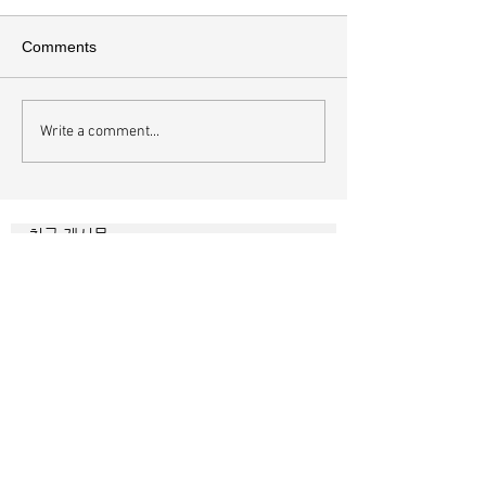
Comments
Write a comment...
하나님에게 속한 사람의
영혼에도 알고리
내면
니다
최근 게시물
매일 묵상ㅣ시편 37:22
매일 묵상ㅣ시편 36:2
매일 묵상 ㅣ시편 35:7
매일 묵상 ㅣ시편 34:8