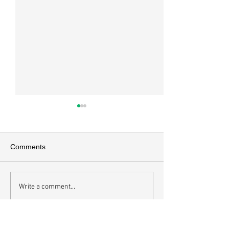
교회소식 26-08-02 성찬주
교회소식 26-07
일
배
이번주 암송구절 *엡 5:2 그리
*이번주 암송구절 고전
Comments
스도께서 너희를 사랑하신 것 같
20 너희 몸은 너희
이 너희도 사랑 가운데서 행하라
로부터 받은 바 너희
그는 우리를 위하여 자신을 버리
신 성령의 전인 줄을
Write a comment...
사 향기로운 제물과 희생제물로
느냐 너희는 너희 
하나님께 드리셨느니라 *오늘
아니라 값으로 산 
은 성찬주일입니다. · 십자가 대
그런즉 너희 몸으로