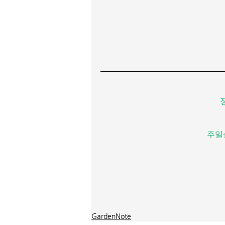
주일
GardenNote