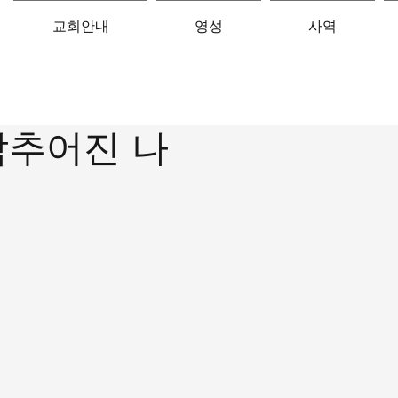
교회안내
영성
사역
감추어진 나