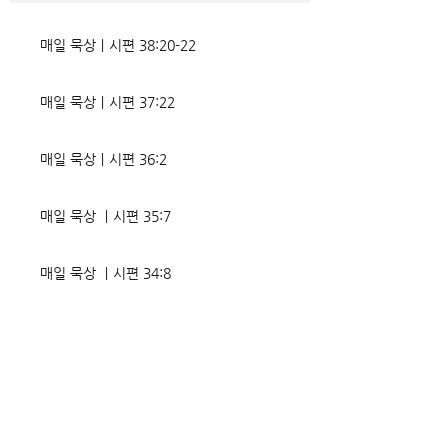
었는데, 사실상 인간의 인생사에
다. 파고들 수 있는
벌어지는 빛과 그림자, 기쁨과
온갖 거짓을 심어놓
매일 묵상ㅣ시편 38:20-22
고통의 원인들이 알
에게는 몰염치로,
매일 묵상ㅣ시편 37:22
매일 묵상ㅣ시편 36:2
매일 묵상 ㅣ시편 35:7
매일 묵상 ㅣ시편 34:8
교회소식 26-08-02 성찬주일
오직 예수
매일 묵상ㅣ시편 33:18-19