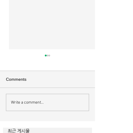
매일 묵상ㅣ시편 37:22
매일 묵상ㅣ시편 3
[시37:22] 주의 복을 받은 자들
[시36:2] 그가 스
은 땅을 차지하고 주의 저주를
를 자기의 죄악은 
Comments
받은 자들은 끊어지리로다 주의
하고 미워함을 받지
복과 주의 저주를 가르는 분깃점
라 함이로다 악인들
은 하나님의 법에 대한 순종 여
사한 대목이다. 죄
Write a comment...
부이다. 그 구분이 가장 선명하
자기는 괜찮을거라
게 드러난 곳이 신명기 28장이
것인데 사탄이 주는
다. 거기엔 순종과 불순종의 대
묶이는 현상이다. 
조적인 결과가 세밀하게 언급되
향한 사탄의 활동은
최근 게시물