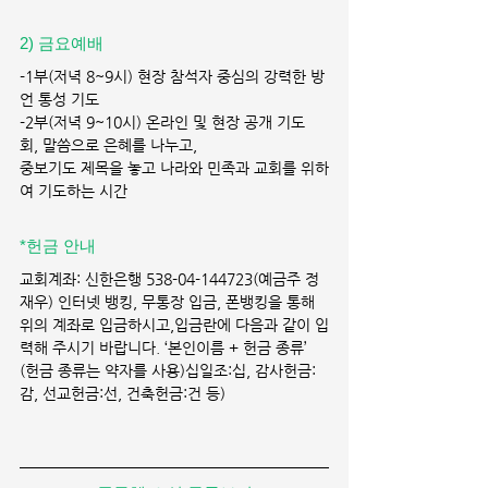
2) 금요예배 
-1부(저녁 8~9시) 현장 참석자 중심의 강력한 방
언 통성 기도
-2부(저녁 9~10시) 온라인 및 현장 공개 기도
회, 말씀으로 은혜를 나누고,
중보기도 제목을 놓고 나라와 민족과 교회를 위하
여 기도하는 시간
*헌금 안내 
교회계좌: 신한은행 538-04-144723(예금주 정
재우) 인터넷 뱅킹, 무통장 입금, 폰뱅킹을 통해 
위의 계좌로 입금하시고,입금란에 다음과 같이 입
력해 주시기 바랍니다. ‘본인이름 + 헌금 종류’ 
(헌금 종류는 약자를 사용)십일조:십, 감사헌금:
감, 선교헌금:선, 건축헌금:건 등)