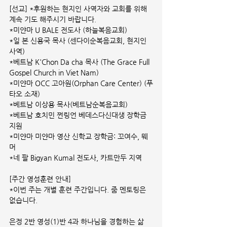
[선교] *후원하는 현지인 사역자와 교회를 위해 
계속 기도 해주시기 바랍니다.
*미얀마 U BALE 전도사 (하늘복음교회)
*일 본 신용국 목사 (센다이순복음교회, 현지인 
사역)
*베트남 K'Chon Da cha 목사 (The Grace Full 
Gospel Church in Viet Nam)
*미얀마 OCC 고아원(Orphan Care Center) (푸
타오 소재)
*베트남 이상용 목사(베트남순복음교회)
*베트남 호치민 쩐링언 베데스다신대생 장학금 
지원
*미얀마 미얀마 영산 신학교 장학금: 꼬여수, 뭬
머
*네 팔 Bigyan Kumal 전도사, 카트만두 지역
[주간 영성훈련 안내]
*이번 주는 개별 훈련 주간입니다. 줌 멘토링은 
없습니다.
은정 2반 영성(1)반 4과 하나님을 경험하는 삶