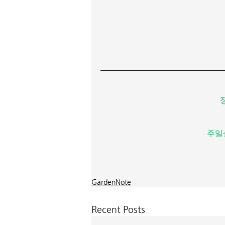
주일
GardenNote
Recent Posts