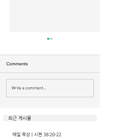
매일 묵상ㅣ시편 37:22
매일 묵상ㅣ시편 3
[시37:22] 주의 복을 받은 자들
[시36:2] 그가 스
은 땅을 차지하고 주의 저주를
를 자기의 죄악은 
Comments
받은 자들은 끊어지리로다 주의
하고 미워함을 받지
복과 주의 저주를 가르는 분깃점
라 함이로다 악인들
은 하나님의 법에 대한 순종 여
사한 대목이다. 죄
Write a comment...
부이다. 그 구분이 가장 선명하
자기는 괜찮을거라
게 드러난 곳이 신명기 28장이
것인데 사탄이 주는
다. 거기엔 순종과 불순종의 대
묶이는 현상이다. 
조적인 결과가 세밀하게 언급되
향한 사탄의 활동은
최근 게시물
었는데, 사실상 인간의 인생사에
다. 파고들 수 있는
벌어지는 빛과 그림자, 기쁨과
온갖 거짓을 심어놓
매일 묵상ㅣ시편 38:20-22
고통의 원인들이 알
에게는 몰염치로,