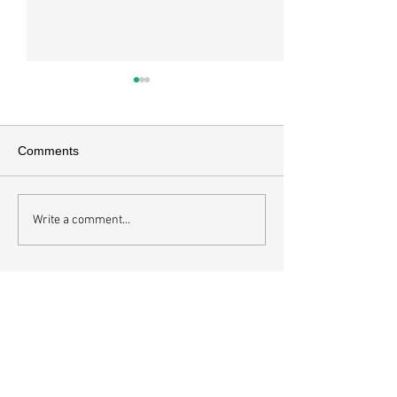
Comments
오직 예수
Write a comment...
하나님에게 속한
내면
최근 게시물
교회소식 26-08-09 주일예배