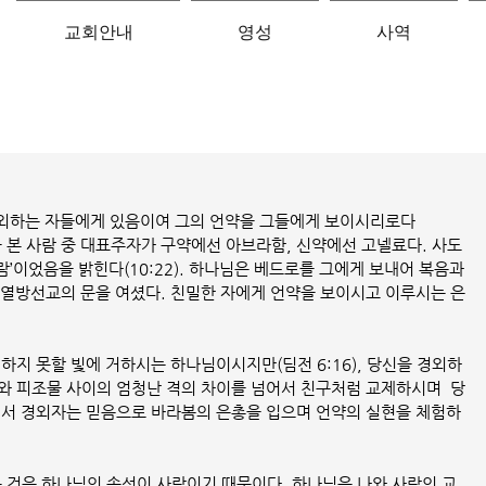
교회안내
영성
사역
경외하는 자들에게 있음이여 그의 언약을 그들에게 보이시리로다  
본 사람 중 대표주자가 구약에선 아브라함, 신약에선 고넬료다. 사도
’이었음을 밝힌다(10:22). 하나님은 베드로를 그에게 보내어 복음과 
 열방선교의 문을 여셨다. 친밀한 자에게 언약을 보이시고 이루시는 은
하지 못할 빛에 거하시는 하나님이시지만(딤전 6:16), 당신을 경외하
와 피조물 사이의 엄청난 격의 차이를 넘어서 친구처럼 교제하시며  당
에서 경외자는 믿음으로 바라봄의 은총을 입으며 언약의 실현을 체험하
것은 하나님의 속성이 사랑이기 때문이다. 하나님은 나와 사랑의 교