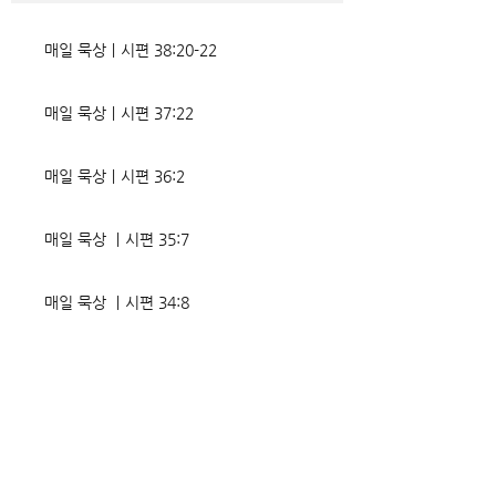
었는데, 사실상 인간의 인생사에
다. 파고들 수 있는
벌어지는 빛과 그림자, 기쁨과
온갖 거짓을 심어놓
매일 묵상ㅣ시편 38:20-22
고통의 원인들이 알
에게는 몰염치로,
매일 묵상ㅣ시편 37:22
매일 묵상ㅣ시편 36:2
매일 묵상 ㅣ시편 35:7
매일 묵상 ㅣ시편 34:8
교회소식 26-08-02 성찬주일
오직 예수
매일 묵상ㅣ시편 33:18-19