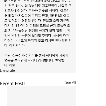
태초부터 로고스로 존재하신 분이 사람과 같이 되
신 것은 하나님의 형상대로 지음받았던 사람을 구
원코자 하심이다. 무한한 은총의 신비다. 이로인
해 타락한 사람들이 구원을 얻고, 하나님의 아들
로 입적되는 영광을 얻는다. 믿음과 소망 가운데 
잠시 인내하며  이 은혜의 도리를 굳게 붙들면 죄
와 저주가 끝장난 영생의 극치가 활짝 열리는, 엄
청난 반전의 국면이 펼쳐질 것이다. 세상에 대한 
미련이나 비교에 빠지지 말고 잠시만 인내하면 된
다. 잠시만이다. 
주님, 성육신과 십자가를 통해 하나님의 사랑과 
영광을 분여받게 하시니 감사합니다. 찬양합니
다. 아멘.
Living Life
See All
Recent Posts