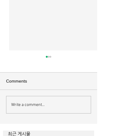
매일 묵상ㅣ시편 37:22
매일 묵상ㅣ시편 3
[시37:22] 주의 복을 받은 자들
[시36:2] 그가 스
은 땅을 차지하고 주의 저주를
를 자기의 죄악은 
Comments
받은 자들은 끊어지리로다 주의
하고 미워함을 받지
복과 주의 저주를 가르는 분깃점
라 함이로다 악인들
은 하나님의 법에 대한 순종 여
사한 대목이다. 죄
Write a comment...
부이다. 그 구분이 가장 선명하
자기는 괜찮을거라
게 드러난 곳이 신명기 28장이
것인데 사탄이 주는
다. 거기엔 순종과 불순종의 대
묶이는 현상이다. 
조적인 결과가 세밀하게 언급되
향한 사탄의 활동은
최근 게시물