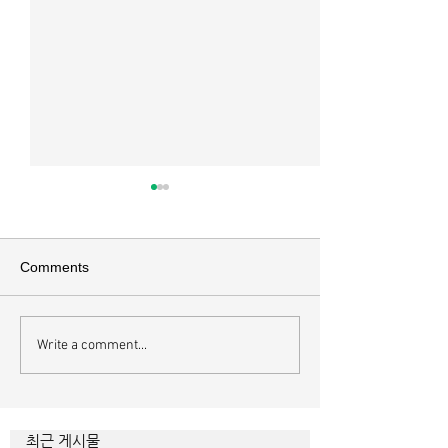
매일 묵상ㅣ시편 37:22
매일 묵상ㅣ시편 3
[시37:22] 주의 복을 받은 자들
[시36:2] 그가 스
은 땅을 차지하고 주의 저주를
를 자기의 죄악은 
Comments
받은 자들은 끊어지리로다 주의
하고 미워함을 받지
복과 주의 저주를 가르는 분깃점
라 함이로다 악인들
은 하나님의 법에 대한 순종 여
사한 대목이다. 죄
Write a comment...
부이다. 그 구분이 가장 선명하
자기는 괜찮을거라
게 드러난 곳이 신명기 28장이
것인데 사탄이 주는
다. 거기엔 순종과 불순종의 대
묶이는 현상이다. 
조적인 결과가 세밀하게 언급되
향한 사탄의 활동은
최근 게시물