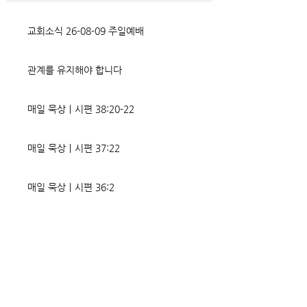
었는데, 사실상 인간의 인생사에
다. 파고들 수 있는
벌어지는 빛과 그림자, 기쁨과
온갖 거짓을 심어놓
교회소식 26-08-09 주일예배
고통의 원인들이 알
에게는 몰염치로,
관계를 유지해야 합니다
매일 묵상ㅣ시편 38:20-22
매일 묵상ㅣ시편 37:22
매일 묵상ㅣ시편 36:2
매일 묵상 ㅣ시편 35:7
매일 묵상 ㅣ시편 34:8
교회소식 26-08-02 성찬주일