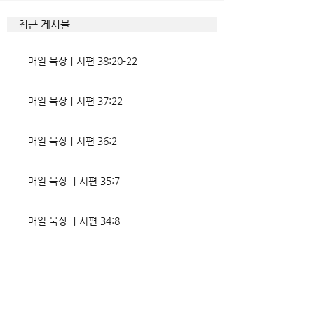
다. 거기엔 순종과 불순종의 대
묶이는 현상이다. 
조적인 결과가 세밀하게 언급되
향한 사탄의 활동은
최근 게시물
었는데, 사실상 인간의 인생사에
다. 파고들 수 있는
벌어지는 빛과 그림자, 기쁨과
온갖 거짓을 심어놓
매일 묵상ㅣ시편 38:20-22
고통의 원인들이 알
에게는 몰염치로,
매일 묵상ㅣ시편 37:22
매일 묵상ㅣ시편 36:2
매일 묵상 ㅣ시편 35:7
매일 묵상 ㅣ시편 34:8
교회소식 26-08-02 성찬주일
오직 예수