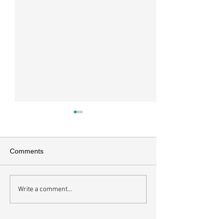
매일 묵상ㅣ시편 37:22
매일 묵상ㅣ시편 3
[시37:22] 주의 복을 받은 자들
[시36:2] 그가 스
은 땅을 차지하고 주의 저주를
를 자기의 죄악은 
Comments
받은 자들은 끊어지리로다 주의
하고 미워함을 받지
복과 주의 저주를 가르는 분깃점
라 함이로다 악인들
은 하나님의 법에 대한 순종 여
사한 대목이다. 죄
Write a comment...
부이다. 그 구분이 가장 선명하
자기는 괜찮을거라
게 드러난 곳이 신명기 28장이
것인데 사탄이 주는