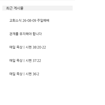
다. 거기엔 순종과 불순종의 대
묶이는 현상이다. 
조적인 결과가 세밀하게 언급되
향한 사탄의 활동은
최근 게시물
었는데, 사실상 인간의 인생사에
다. 파고들 수 있는
벌어지는 빛과 그림자, 기쁨과
온갖 거짓을 심어놓
교회소식 26-08-09 주일예배
고통의 원인들이 알
에게는 몰염치로,
관계를 유지해야 합니다
매일 묵상ㅣ시편 38:20-22
매일 묵상ㅣ시편 37:22
매일 묵상ㅣ시편 36:2
매일 묵상 ㅣ시편 35:7
매일 묵상 ㅣ시편 34:8