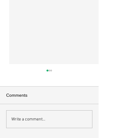
매일 묵상ㅣ시편 37:22
매일 묵상ㅣ시편 3
[시37:22] 주의 복을 받은 자들
[시36:2] 그가 스
은 땅을 차지하고 주의 저주를
를 자기의 죄악은 
Comments
받은 자들은 끊어지리로다 주의
하고 미워함을 받지
복과 주의 저주를 가르는 분깃점
라 함이로다 악인들
은 하나님의 법에 대한 순종 여
사한 대목이다. 죄
Write a comment...
부이다. 그 구분이 가장 선명하
자기는 괜찮을거라
게 드러난 곳이 신명기 28장이
것인데 사탄이 주는