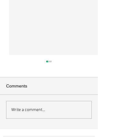
매일 묵상ㅣ시편 37:22
매일 묵상ㅣ시편 3
[시37:22] 주의 복을 받은 자들
[시36:2] 그가 스
은 땅을 차지하고 주의 저주를
를 자기의 죄악은 
Comments
받은 자들은 끊어지리로다 주의
하고 미워함을 받지
복과 주의 저주를 가르는 분깃점
라 함이로다 악인들
은 하나님의 법에 대한 순종 여
사한 대목이다. 죄
Write a comment...
부이다. 그 구분이 가장 선명하
자기는 괜찮을거라
게 드러난 곳이 신명기 28장이
것인데 사탄이 주는
다. 거기엔 순종과 불순종의 대
묶이는 현상이다. 
조적인 결과가 세밀하게 언급되
향한 사탄의 활동은