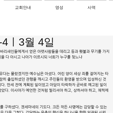
교회안내
영성
사역
-4ㅣ3월 4일
들과 바리새인들에게서 얻은 아랫사람들을 데리고 등과 횃불과 무기를 가지
일을 다 아시고 나아가 이르시되 너희가 누구를 찾느냐
유다는 몰랐겠지만 예수님은 아셨다. 어린 양이 세상 죄를 걸머지는 타
잠히 출입하셨던 관행을 깨시고 주민들의 환영을 받으며 입성하신 것
이다. 만세 전에 계획된 일이었고 아담이 타락하자 곧바로 예고된 일이
이 남았다. 이사야가 예언한 것처럼 찔리셔야 하고, 상하셔야 하고, 채찍에
를 구하셨다. 겟세마네의 기도다. 크든 작든 사명에는 감당할 수 있는 
경우 더욱 그렇다. 감당하는 은총의 핵심은 하나님을 향한 일관된 신뢰