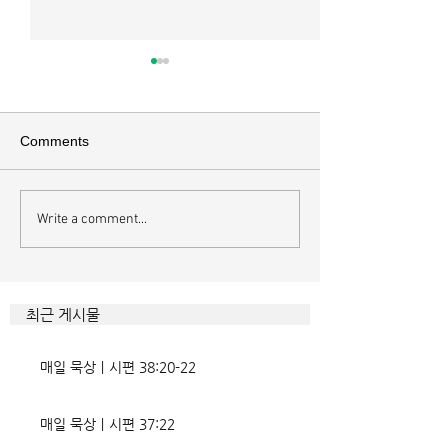
매일 묵상ㅣ시편 37:22
매일 묵상ㅣ시편 3
[시37:22] 주의 복을 받은 자들
[시36:2] 그가 스
은 땅을 차지하고 주의 저주를
를 자기의 죄악은 
Comments
받은 자들은 끊어지리로다 주의
하고 미워함을 받지
복과 주의 저주를 가르는 분깃점
라 함이로다 악인들
은 하나님의 법에 대한 순종 여
사한 대목이다. 죄
Write a comment...
부이다. 그 구분이 가장 선명하
자기는 괜찮을거라
게 드러난 곳이 신명기 28장이
것인데 사탄이 주는
다. 거기엔 순종과 불순종의 대
묶이는 현상이다. 
조적인 결과가 세밀하게 언급되
향한 사탄의 활동은
최근 게시물
었는데, 사실상 인간의 인생사에
다. 파고들 수 있는
벌어지는 빛과 그림자, 기쁨과
온갖 거짓을 심어놓
매일 묵상ㅣ시편 38:20-22
고통의 원인들이 알
에게는 몰염치로,
매일 묵상ㅣ시편 37:22