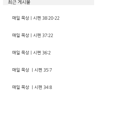
최근 게시물
었는데, 사실상 인간의 인생사에
다. 파고들 수 있는
벌어지는 빛과 그림자, 기쁨과
온갖 거짓을 심어놓
매일 묵상ㅣ시편 38:20-22
고통의 원인들이 알
에게는 몰염치로,
매일 묵상ㅣ시편 37:22
매일 묵상ㅣ시편 36:2
매일 묵상 ㅣ시편 35:7
매일 묵상 ㅣ시편 34:8
교회소식 26-08-02 성찬주일
오직 예수