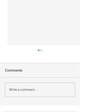
매일 묵상ㅣ시편 37:22
매일 묵상ㅣ시편 3
[시37:22] 주의 복을 받은 자들
[시36:2] 그가 스
은 땅을 차지하고 주의 저주를
를 자기의 죄악은 
Comments
받은 자들은 끊어지리로다 주의
하고 미워함을 받지
복과 주의 저주를 가르는 분깃점
라 함이로다 악인들
은 하나님의 법에 대한 순종 여
사한 대목이다. 죄
Write a comment...
부이다. 그 구분이 가장 선명하
자기는 괜찮을거라
게 드러난 곳이 신명기 28장이
것인데 사탄이 주는
다. 거기엔 순종과 불순종의 대
묶이는 현상이다. 
조적인 결과가 세밀하게 언급되
향한 사탄의 활동은