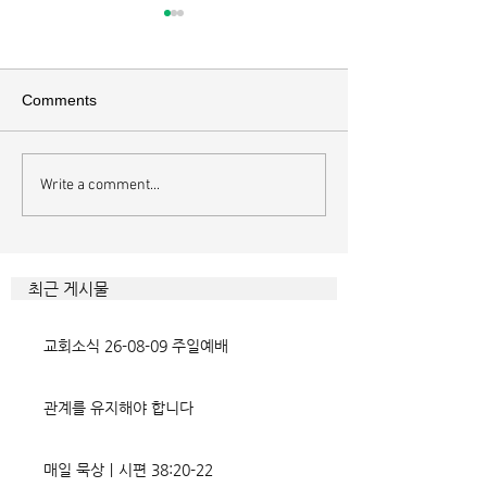
매일 묵상ㅣ시편 37:22
매일 묵상ㅣ시편 3
[시37:22] 주의 복을 받은 자들
[시36:2] 그가 스
은 땅을 차지하고 주의 저주를
를 자기의 죄악은 
Comments
받은 자들은 끊어지리로다 주의
하고 미워함을 받지
복과 주의 저주를 가르는 분깃점
라 함이로다 악인들
은 하나님의 법에 대한 순종 여
사한 대목이다. 죄
Write a comment...
부이다. 그 구분이 가장 선명하
자기는 괜찮을거라
게 드러난 곳이 신명기 28장이
것인데 사탄이 주는
다. 거기엔 순종과 불순종의 대
묶이는 현상이다. 
조적인 결과가 세밀하게 언급되
향한 사탄의 활동은
최근 게시물
었는데, 사실상 인간의 인생사에
다. 파고들 수 있는
벌어지는 빛과 그림자, 기쁨과
온갖 거짓을 심어놓
교회소식 26-08-09 주일예배
고통의 원인들이 알
에게는 몰염치로,
관계를 유지해야 합니다
매일 묵상ㅣ시편 38:20-22