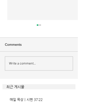
매일 묵상ㅣ시편 36:2
매일 묵상 ㅣ시편 
[시36:2] 그가 스스로 자랑하기
[시35:7] 그들이 
를 자기의 죄악은 드러나지 아니
를 잡으려고 그들의
Comments
하고 미워함을 받지도 아니하리
이에 숨기며 까닭 없
라 함이로다 악인들의 특징을 묘
을 해하려고 함정을
사한 대목이다. 죄악 중에서도
기중심성과 이기심,
Write a comment...
자기는 괜찮을거라 생각한다는
연출하는 부조리는 
것인데 사탄이 주는 거짓 미혹에
하다. 이를 위해서 
묶이는 현상이다. 사람의 내면을
을 모른 척 하거나 
향한 사탄의 활동은 전방위적이
하는 계략들 역시 
최근 게시물
다. 파고들 수 있는 틈만 보이면
다. 맹수와 독사들
온갖 거짓을 심어놓는다. 가해자
정글을 방불케 한다.
매일 묵상ㅣ시편 37:22
에게는 몰염치로,
정도 진선미의 맥이