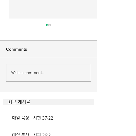
매일 묵상ㅣ시편 36:2
매일 묵상 ㅣ시편 
[시36:2] 그가 스스로 자랑하기
[시35:7] 그들이 
를 자기의 죄악은 드러나지 아니
를 잡으려고 그들의
Comments
하고 미워함을 받지도 아니하리
이에 숨기며 까닭 없
라 함이로다 악인들의 특징을 묘
을 해하려고 함정을
사한 대목이다. 죄악 중에서도
기중심성과 이기심,
Write a comment...
자기는 괜찮을거라 생각한다는
연출하는 부조리는 
것인데 사탄이 주는 거짓 미혹에
하다. 이를 위해서 
묶이는 현상이다. 사람의 내면을
을 모른 척 하거나 
향한 사탄의 활동은 전방위적이
하는 계략들 역시 
최근 게시물
다. 파고들 수 있는 틈만 보이면
다. 맹수와 독사들
온갖 거짓을 심어놓는다. 가해자
정글을 방불케 한다.
매일 묵상ㅣ시편 37:22
에게는 몰염치로,
정도 진선미의 맥이
매일 묵상ㅣ시편 36:2