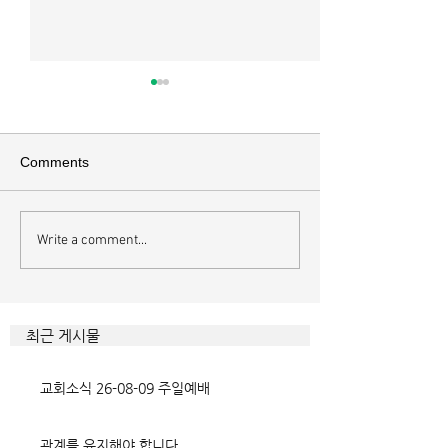
매일 묵상ㅣ시편 37:22
매일 묵상ㅣ시편 3
[시37:22] 주의 복을 받은 자들
[시36:2] 그가 스
은 땅을 차지하고 주의 저주를
를 자기의 죄악은 
Comments
받은 자들은 끊어지리로다 주의
하고 미워함을 받지
복과 주의 저주를 가르는 분깃점
라 함이로다 악인들
은 하나님의 법에 대한 순종 여
사한 대목이다. 죄
Write a comment...
부이다. 그 구분이 가장 선명하
자기는 괜찮을거라
게 드러난 곳이 신명기 28장이
것인데 사탄이 주는
다. 거기엔 순종과 불순종의 대
묶이는 현상이다. 
조적인 결과가 세밀하게 언급되
향한 사탄의 활동은
최근 게시물
었는데, 사실상 인간의 인생사에
다. 파고들 수 있는
벌어지는 빛과 그림자, 기쁨과
온갖 거짓을 심어놓
교회소식 26-08-09 주일예배
고통의 원인들이 알
에게는 몰염치로,
관계를 유지해야 합니다