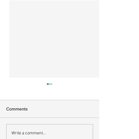
매일 묵상ㅣ시편 36:2
매일 묵상 ㅣ시편 
[시36:2] 그가 스스로 자랑하기
[시35:7] 그들이 
를 자기의 죄악은 드러나지 아니
를 잡으려고 그들의
Comments
하고 미워함을 받지도 아니하리
이에 숨기며 까닭 없
라 함이로다 악인들의 특징을 묘
을 해하려고 함정을
사한 대목이다. 죄악 중에서도
기중심성과 이기심,
Write a comment...
자기는 괜찮을거라 생각한다는
연출하는 부조리는 