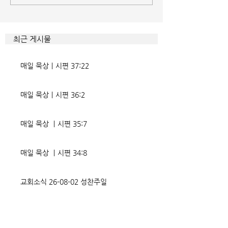
것인데 사탄이 주는 거짓 미혹에
하다. 이를 위해서 
묶이는 현상이다. 사람의 내면을
을 모른 척 하거나 
향한 사탄의 활동은 전방위적이
하는 계략들 역시 
최근 게시물
다. 파고들 수 있는 틈만 보이면
다. 맹수와 독사들
온갖 거짓을 심어놓는다. 가해자
정글을 방불케 한다.
매일 묵상ㅣ시편 37:22
에게는 몰염치로,
정도 진선미의 맥이
매일 묵상ㅣ시편 36:2
매일 묵상 ㅣ시편 35:7
매일 묵상 ㅣ시편 34:8
교회소식 26-08-02 성찬주일
오직 예수