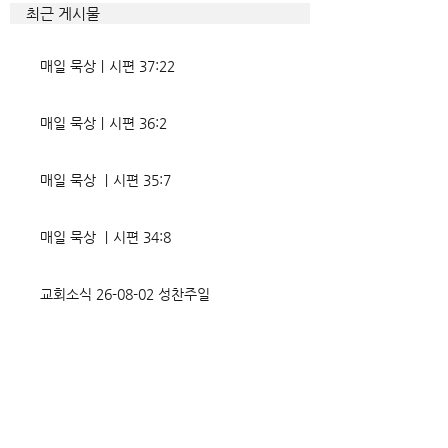
향한 사탄의 활동은 전방위적이
하는 계략들 역시 
최근 게시물
다. 파고들 수 있는 틈만 보이면
다. 맹수와 독사들
온갖 거짓을 심어놓는다. 가해자
정글을 방불케 한다.
매일 묵상ㅣ시편 37:22
에게는 몰염치로,
정도 진선미의 맥이
매일 묵상ㅣ시편 36:2
매일 묵상 ㅣ시편 35:7
매일 묵상 ㅣ시편 34:8
교회소식 26-08-02 성찬주일
오직 예수
매일 묵상ㅣ시편 33:18-19