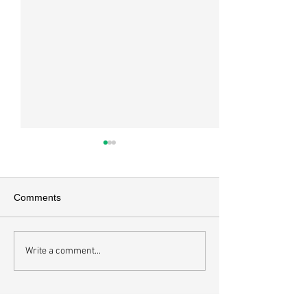
매일 묵상ㅣ시편 36:2
매일 묵상 ㅣ시편 
[시36:2] 그가 스스로 자랑하기
[시35:7] 그들이 
를 자기의 죄악은 드러나지 아니
를 잡으려고 그들의
Comments
하고 미워함을 받지도 아니하리
이에 숨기며 까닭 없
라 함이로다 악인들의 특징을 묘
을 해하려고 함정을
사한 대목이다. 죄악 중에서도
기중심성과 이기심,
Write a comment...
자기는 괜찮을거라 생각한다는
연출하는 부조리는 
것인데 사탄이 주는 거짓 미혹에
하다. 이를 위해서 
묶이는 현상이다. 사람의 내면을
을 모른 척 하거나 