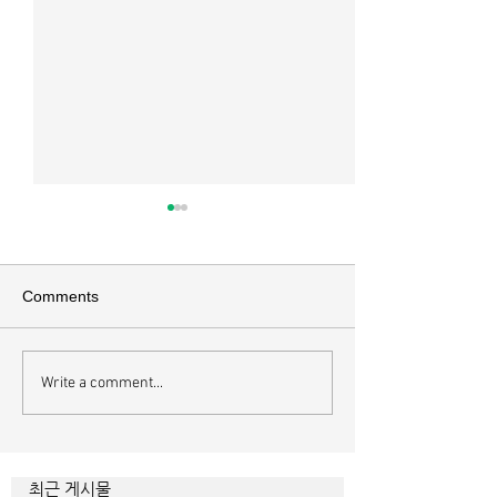
매일 묵상ㅣ시편 36:2
매일 묵상 ㅣ시편 
[시36:2] 그가 스스로 자랑하기
[시35:7] 그들이 
를 자기의 죄악은 드러나지 아니
를 잡으려고 그들의
Comments
하고 미워함을 받지도 아니하리
이에 숨기며 까닭 없
라 함이로다 악인들의 특징을 묘
을 해하려고 함정을
사한 대목이다. 죄악 중에서도
기중심성과 이기심,
Write a comment...
자기는 괜찮을거라 생각한다는
연출하는 부조리는 
것인데 사탄이 주는 거짓 미혹에
하다. 이를 위해서 
묶이는 현상이다. 사람의 내면을
을 모른 척 하거나 
향한 사탄의 활동은 전방위적이
하는 계략들 역시 
최근 게시물