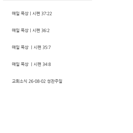
다. 파고들 수 있는 틈만 보이면
다. 맹수와 독사들
온갖 거짓을 심어놓는다. 가해자
정글을 방불케 한다.
매일 묵상ㅣ시편 37:22
에게는 몰염치로,
정도 진선미의 맥이
매일 묵상ㅣ시편 36:2
매일 묵상 ㅣ시편 35:7
매일 묵상 ㅣ시편 34:8
교회소식 26-08-02 성찬주일
오직 예수
매일 묵상ㅣ시편 33:18-19
매일 묵상ㅣ시편 32:5