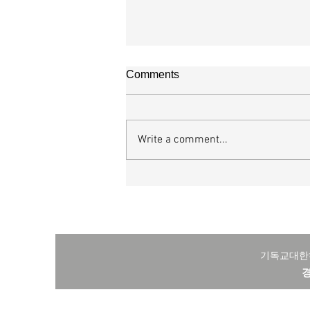
매일 묵상ㅣ시편 38:20-22
Comments
[시38:20-22] 또 악으로 선을 대신
들이 내가 선을 따른다는 것 때문에 
적하나이다. 여호와여 나를 버리지 
Write a comment...
나의 하나님이여 나를 멀리하지 마소서.
히 나를 도우소서 주 나의 구원이시
선을 대신하는 자들을 찾기는 어렵지
너무나 많기 때문이다. 교언영색과 
일상이 된지 오래다. 이들은 선을 미
자기네와
기독교대
경