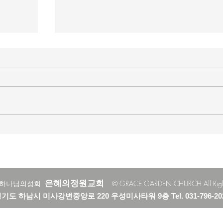
매일 묵상ㅣ시편 37:22
하는 자
[시37:22] 주의 복을 받은 자들은 땅을 차지
나를 대
하고 주의 저주를 받은 자들은 끊어지리로다
마소서
주의 복과 주의 저주를 가르는 분깃점은 하나
 속
님의 법에 대한 순종 여부이다. 그 구분이 가
여 악으로
장 선명하게 드러난 곳이 신명기 28장이다.
 않다.
거기엔 순종과 불순종의 대조적인 결과가 세
궤변은
밀하게 언급되었는데, 사실상 인간의 인생사
워한다.
에 벌어지는 빛과 그림자, 기쁨과 고통의 원
인들이 알
은혜의정원교회
한하나님의성회
© GRACE GARDEN CHURCH All Rights
기도 하남시 미사강변중앙로 220 우성미사타워 9층 Tel. 031-796-20