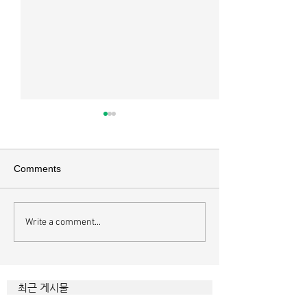
매일 묵상ㅣ시편 36:2
매일 묵상 ㅣ시편 
[시36:2] 그가 스스로 자랑하기
[시35:7] 그들이 
를 자기의 죄악은 드러나지 아니
를 잡으려고 그들의
Comments
하고 미워함을 받지도 아니하리
이에 숨기며 까닭 없
라 함이로다 악인들의 특징을 묘
을 해하려고 함정을
사한 대목이다. 죄악 중에서도
기중심성과 이기심,
Write a comment...
자기는 괜찮을거라 생각한다는
연출하는 부조리는 
것인데 사탄이 주는 거짓 미혹에
하다. 이를 위해서 
묶이는 현상이다. 사람의 내면을
을 모른 척 하거나 
향한 사탄의 활동은 전방위적이
하는 계략들 역시 
최근 게시물
다. 파고들 수 있는 틈만 보이면
다. 맹수와 독사들