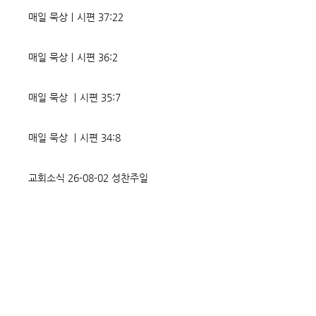
온갖 거짓을 심어놓는다. 가해자
정글을 방불케 한다.
매일 묵상ㅣ시편 37:22
에게는 몰염치로,
정도 진선미의 맥이
매일 묵상ㅣ시편 36:2
매일 묵상 ㅣ시편 35:7
매일 묵상 ㅣ시편 34:8
교회소식 26-08-02 성찬주일
오직 예수
매일 묵상ㅣ시편 33:18-19
매일 묵상ㅣ시편 32:5