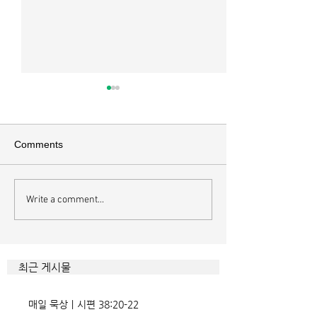
매일 묵상ㅣ시편 37:22
매일 묵상ㅣ시편 3
[시37:22] 주의 복을 받은 자들
[시36:2] 그가 스
은 땅을 차지하고 주의 저주를
를 자기의 죄악은 
Comments
받은 자들은 끊어지리로다 주의
하고 미워함을 받지
복과 주의 저주를 가르는 분깃점
라 함이로다 악인들
은 하나님의 법에 대한 순종 여
사한 대목이다. 죄
Write a comment...
부이다. 그 구분이 가장 선명하
자기는 괜찮을거라
게 드러난 곳이 신명기 28장이
것인데 사탄이 주는
다. 거기엔 순종과 불순종의 대
묶이는 현상이다. 
조적인 결과가 세밀하게 언급되
향한 사탄의 활동은
최근 게시물
었는데, 사실상 인간의 인생사에
다. 파고들 수 있는
벌어지는 빛과 그림자, 기쁨과
온갖 거짓을 심어놓
매일 묵상ㅣ시편 38:20-22
고통의 원인들이 알
에게는 몰염치로,