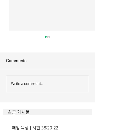
매일 묵상ㅣ시편 37:22
매일 묵상ㅣ시편 3
[시37:22] 주의 복을 받은 자들
[시36:2] 그가 스
은 땅을 차지하고 주의 저주를
를 자기의 죄악은 
Comments
받은 자들은 끊어지리로다 주의
하고 미워함을 받지
복과 주의 저주를 가르는 분깃점
라 함이로다 악인들
은 하나님의 법에 대한 순종 여
사한 대목이다. 죄
Write a comment...
부이다. 그 구분이 가장 선명하
자기는 괜찮을거라
게 드러난 곳이 신명기 28장이
것인데 사탄이 주는
다. 거기엔 순종과 불순종의 대
묶이는 현상이다. 
조적인 결과가 세밀하게 언급되
향한 사탄의 활동은
최근 게시물
었는데, 사실상 인간의 인생사에
다. 파고들 수 있는
벌어지는 빛과 그림자, 기쁨과
온갖 거짓을 심어놓
매일 묵상ㅣ시편 38:20-22
고통의 원인들이 알
에게는 몰염치로,