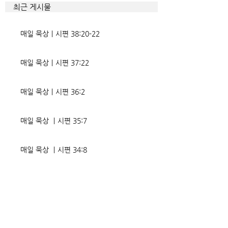
조적인 결과가 세밀하게 언급되
향한 사탄의 활동은
최근 게시물
었는데, 사실상 인간의 인생사에
다. 파고들 수 있는
벌어지는 빛과 그림자, 기쁨과
온갖 거짓을 심어놓
매일 묵상ㅣ시편 38:20-22
고통의 원인들이 알
에게는 몰염치로,
매일 묵상ㅣ시편 37:22
매일 묵상ㅣ시편 36:2
매일 묵상 ㅣ시편 35:7
매일 묵상 ㅣ시편 34:8
교회소식 26-08-02 성찬주일
오직 예수