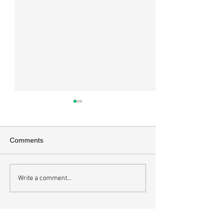
매일 묵상ㅣ시편 37:22
매일 묵상ㅣ시편 3
[시37:22] 주의 복을 받은 자들
[시36:2] 그가 스
은 땅을 차지하고 주의 저주를
를 자기의 죄악은 
Comments
받은 자들은 끊어지리로다 주의
하고 미워함을 받지
복과 주의 저주를 가르는 분깃점
라 함이로다 악인들
은 하나님의 법에 대한 순종 여
사한 대목이다. 죄
Write a comment...
부이다. 그 구분이 가장 선명하
자기는 괜찮을거라
게 드러난 곳이 신명기 28장이
것인데 사탄이 주는
다. 거기엔 순종과 불순종의 대
묶이는 현상이다. 