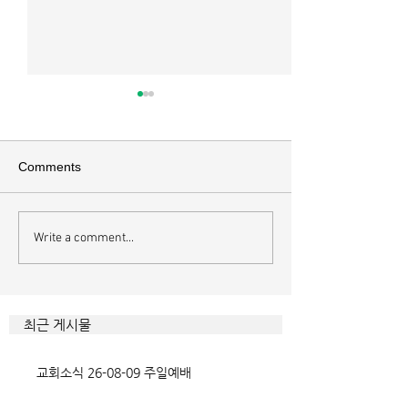
매일 묵상ㅣ시편 37:22
매일 묵상ㅣ시편 3
[시37:22] 주의 복을 받은 자들
[시36:2] 그가 스
은 땅을 차지하고 주의 저주를
를 자기의 죄악은 
Comments
받은 자들은 끊어지리로다 주의
하고 미워함을 받지
복과 주의 저주를 가르는 분깃점
라 함이로다 악인들
은 하나님의 법에 대한 순종 여
사한 대목이다. 죄
Write a comment...
부이다. 그 구분이 가장 선명하
자기는 괜찮을거라
게 드러난 곳이 신명기 28장이
것인데 사탄이 주는
다. 거기엔 순종과 불순종의 대
묶이는 현상이다. 
조적인 결과가 세밀하게 언급되
향한 사탄의 활동은
최근 게시물
었는데, 사실상 인간의 인생사에
다. 파고들 수 있는
벌어지는 빛과 그림자, 기쁨과
온갖 거짓을 심어놓
교회소식 26-08-09 주일예배
고통의 원인들이 알
에게는 몰염치로,