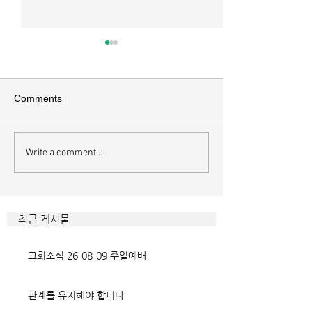
매일 묵상ㅣ시편 37:22
매일 묵상ㅣ시편 3
[시37:22] 주의 복을 받은 자들
[시36:2] 그가 스
은 땅을 차지하고 주의 저주를
를 자기의 죄악은 
Comments
받은 자들은 끊어지리로다 주의
하고 미워함을 받지
복과 주의 저주를 가르는 분깃점
라 함이로다 악인들
은 하나님의 법에 대한 순종 여
사한 대목이다. 죄
Write a comment...
부이다. 그 구분이 가장 선명하
자기는 괜찮을거라
게 드러난 곳이 신명기 28장이
것인데 사탄이 주는
다. 거기엔 순종과 불순종의 대
묶이는 현상이다. 
조적인 결과가 세밀하게 언급되
향한 사탄의 활동은
최근 게시물
었는데, 사실상 인간의 인생사에
다. 파고들 수 있는
벌어지는 빛과 그림자, 기쁨과
온갖 거짓을 심어놓
교회소식 26-08-09 주일예배
고통의 원인들이 알
에게는 몰염치로,
관계를 유지해야 합니다