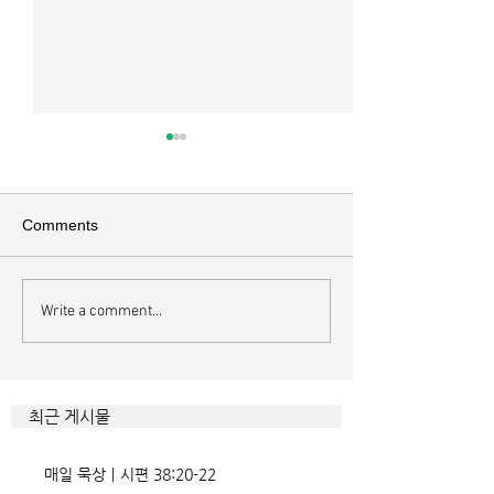
매일 묵상ㅣ시편 37:22
매일 묵상ㅣ시편 3
[시37:22] 주의 복을 받은 자들
[시36:2] 그가 스
은 땅을 차지하고 주의 저주를
를 자기의 죄악은 
Comments
받은 자들은 끊어지리로다 주의
하고 미워함을 받지
복과 주의 저주를 가르는 분깃점
라 함이로다 악인들
은 하나님의 법에 대한 순종 여
사한 대목이다. 죄
Write a comment...
부이다. 그 구분이 가장 선명하
자기는 괜찮을거라
게 드러난 곳이 신명기 28장이
것인데 사탄이 주는
다. 거기엔 순종과 불순종의 대
묶이는 현상이다. 
조적인 결과가 세밀하게 언급되
향한 사탄의 활동은
최근 게시물
었는데, 사실상 인간의 인생사에
다. 파고들 수 있는
벌어지는 빛과 그림자, 기쁨과
온갖 거짓을 심어놓
매일 묵상ㅣ시편 38:20-22
고통의 원인들이 알
에게는 몰염치로,