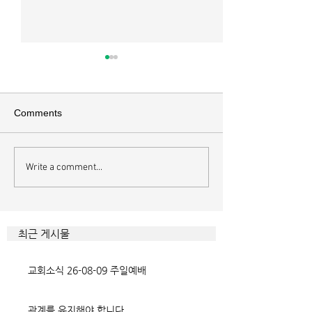
매일 묵상ㅣ시편 37:22
매일 묵상ㅣ시편 3
[시37:22] 주의 복을 받은 자들
[시36:2] 그가 스
은 땅을 차지하고 주의 저주를
를 자기의 죄악은 
Comments
받은 자들은 끊어지리로다 주의
하고 미워함을 받지
복과 주의 저주를 가르는 분깃점
라 함이로다 악인들
은 하나님의 법에 대한 순종 여
사한 대목이다. 죄
Write a comment...
부이다. 그 구분이 가장 선명하
자기는 괜찮을거라
게 드러난 곳이 신명기 28장이
것인데 사탄이 주는
다. 거기엔 순종과 불순종의 대
묶이는 현상이다. 
조적인 결과가 세밀하게 언급되
향한 사탄의 활동은
최근 게시물
었는데, 사실상 인간의 인생사에
다. 파고들 수 있는
벌어지는 빛과 그림자, 기쁨과
온갖 거짓을 심어놓
교회소식 26-08-09 주일예배
고통의 원인들이 알
에게는 몰염치로,
관계를 유지해야 합니다