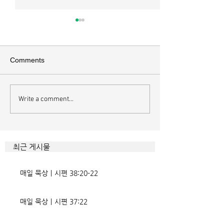
매일 묵상ㅣ시편 37:22
매일 묵상ㅣ시편 3
[시37:22] 주의 복을 받은 자들
[시36:2] 그가 스
은 땅을 차지하고 주의 저주를
를 자기의 죄악은 
Comments
받은 자들은 끊어지리로다 주의
하고 미워함을 받지
복과 주의 저주를 가르는 분깃점
라 함이로다 악인들
은 하나님의 법에 대한 순종 여
사한 대목이다. 죄
Write a comment...
부이다. 그 구분이 가장 선명하
자기는 괜찮을거라
게 드러난 곳이 신명기 28장이
것인데 사탄이 주는
다. 거기엔 순종과 불순종의 대
묶이는 현상이다. 
조적인 결과가 세밀하게 언급되
향한 사탄의 활동은
최근 게시물
었는데, 사실상 인간의 인생사에
다. 파고들 수 있는
벌어지는 빛과 그림자, 기쁨과
온갖 거짓을 심어놓
매일 묵상ㅣ시편 38:20-22
고통의 원인들이 알
에게는 몰염치로,
매일 묵상ㅣ시편 37:22