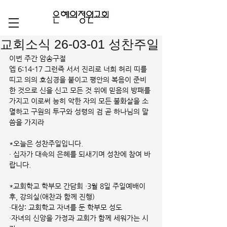
교회소식 26-03-01 성찬주일
이번 주간 암송구절
엡 6:14-17 그런즉 서서 진리로 너희 허리 띠를 
띠고 의의 호심경을 붙이고 평안의 복음이 준비
한 것으로 신을 신고 모든 것 위에 믿음의 방패를 
가지고 이로써 능히 악한 자의 모든 불화살을 소
멸하고 구원의 투구와 성령의 검 곧 하나님의 말
씀을 가지라
*오늘은 성찬주일입니다.
· 십자가 대속의 은혜를 되새기며 성찬에 참여 바
랍니다.
*교회학교 학부모 간담회 ·3월 8일 주일예배이
후, 강의실(애찬과 함께 진행)
·대상: 교회학교 자녀를 둔 학부모 성도
·자녀의 신앙을 가정과 교회가 함께 세워가는 시