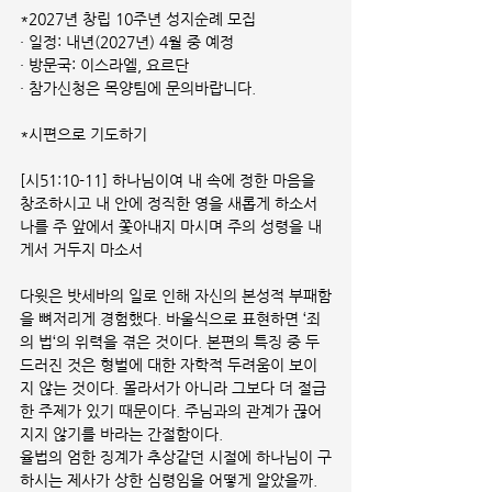
*2027년 창립 10주년 성지순례 모집
· 일정: 내년(2027년) 4월 중 예정
· 방문국: 이스라엘, 요르단
· 참가신청은 목양팀에 문의바랍니다.
*시편으로 기도하기
[시51:10-11] 하나님이여 내 속에 정한 마음을 
창조하시고 내 안에 정직한 영을 새롭게 하소서 
나를 주 앞에서 쫓아내지 마시며 주의 성령을 내
게서 거두지 마소서
다윗은 밧세바의 일로 인해 자신의 본성적 부패함
을 뼈저리게 경험했다. 바울식으로 표현하면 ‘죄
의 법‘의 위력을 겪은 것이다. 본편의 특징 중 두
드러진 것은 형벌에 대한 자학적 두려움이 보이
지 않는 것이다. 몰라서가 아니라 그보다 더 절급
한 주제가 있기 때문이다. 주님과의 관계가 끊어
지지 않기를 바라는 간절함이다.
율법의 엄한 징계가 추상같던 시절에 하나님이 구
하시는 제사가 상한 심령임을 어떻게 알았을까. 