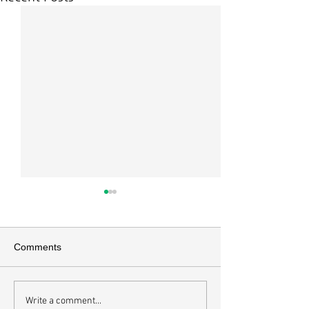
교회소식 26-08-02 성찬주
교회소식 26-07
일
배
이번주 암송구절 *엡 5:2 그리
*이번주 암송구절 고전
Comments
스도께서 너희를 사랑하신 것 같
20 너희 몸은 너희
이 너희도 사랑 가운데서 행하라
로부터 받은 바 너희
그는 우리를 위하여 자신을 버리
신 성령의 전인 줄을
Write a comment...