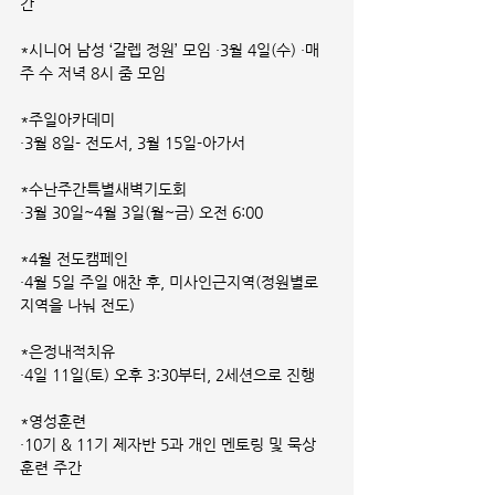
간
*시니어 남성 ‘갈렙 정원’ 모임 ·3월 4일(수) ·매
주 수 저녁 8시 줌 모임
*주일아카데미
·3월 8일- 전도서, 3월 15일-아가서
*수난주간특별새벽기도회
·3월 30일~4월 3일(월~금) 오전 6:00
*4월 전도캠페인
·4월 5일 주일 애찬 후, 미사인근지역(정원별로 
지역을 나눠 전도)
*은정내적치유
·4일 11일(토) 오후 3:30부터, 2세션으로 진행
*영성훈련
·10기 & 11기 제자반 5과 개인 멘토링 및 묵상 
훈련 주간